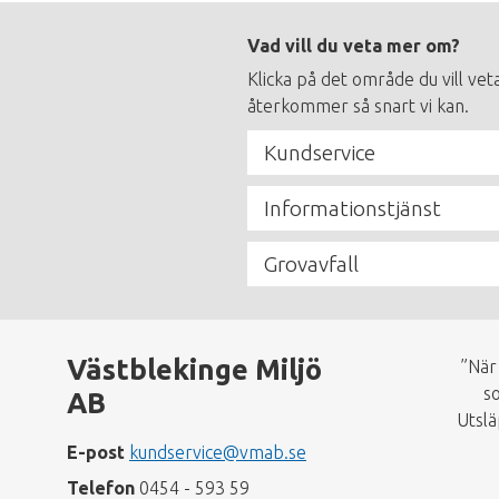
Footer
Vad vill du veta mer om?
menu
Klicka på det område du vill vet
återkommer så snart vi kan.
Kundservice
Informationstjänst
Grovavfall
Västblekinge Miljö
”När
so
AB
Utslä
E-post
kundservice@vmab.se
Telefon
0454 - 593 59