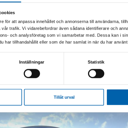
cookies
e för att anpassa innehållet och annonserna till användarna, tillh
Först till kvarn gäller
vår trafik. Vi vidarebefordrar även sådana identifierare och anna
ialets skick, men eftersom vi
Det går inte i dagsläget att rin
nnons- och analysföretag som vi samarbetar med. Dessa kan i sin
funktion, kvalitet eller
först till kvarn på plats som gäl
har tillhandahållit eller som de har samlat in när du har använt 
ntier. Vill du läsa mer om vad
 återbrukas hänvisar vi till
ksguide:
Byggåterbruksguiden
Inställningar
Statistik
Tillåt urval