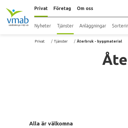
Hoppa
Privat
Företag
Om oss
till
huvudinnehåll
Nyheter
Tjänster
Anläggningar
Sorteri
Länkstig
Privat
Tjänster
Återbruk - byggmaterial
Åte
Alla är välkomna