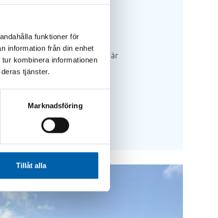
andahålla funktioner för
n information från din enhet
ga in och reservera material. Det är
 tur kombinera informationen
ler.
deras tjänster.
Marknadsföring
Tillåt alla