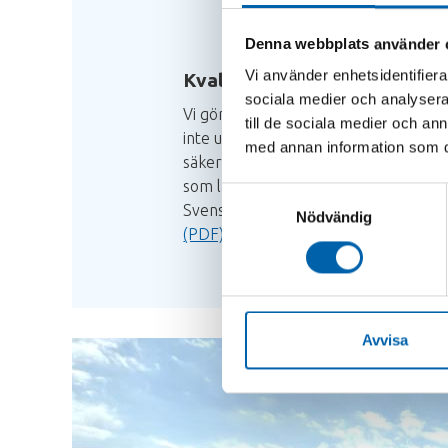
Denna webbplats använder 
Vi använder enhetsidentifierar
Kvalitet och säkerhet
sociala medier och analysera 
Vi gör en enklare bedömning av mater
till de sociala medier och a
inte utför några djupgående tester av 
med annan information som du 
säkerhet kan vi inte lämna några gara
som lämpar sig och inte lämpar sig att
Samtyckesval
Svenska miljöinstitutets Byggåterbru
Nödvändig
(PDF)
.
Avvisa