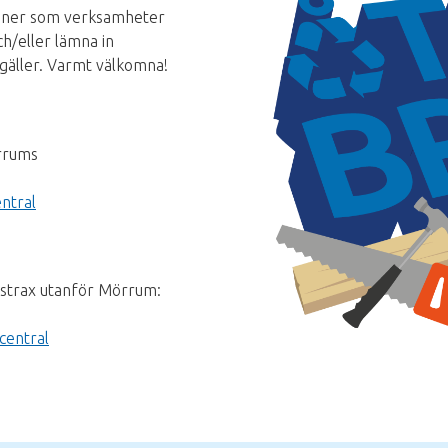
rsoner som verksamheter
h/eller lämna in
 gäller. Varmt välkomna!
rrums
ntral
 strax utanför Mörrum:
central