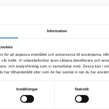
Information
Regler för fler
Det kommer ske en rad fö
fastighetsnära insamling. D
cookies
bostadsrättsföreningar, s
e för att anpassa innehållet och annonserna till användarna, tillh
vad som gäller här!
vår trafik. Vi vidarebefordrar även sådana identifierare och anna
nnons- och analysföretag som vi samarbetar med. Dessa kan i sin
har tillhandahållit eller som de har samlat in när du har använt 
Inställningar
Statistik