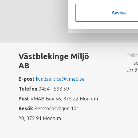
menu
Klicka på det område du vill vet
Avvisa
återkommer så snart vi kan.
Kundservice
Västblekinge Miljö
”När
so
AB
Utslä
E-post
kundservice@vmab.se
Telefon
0454 - 593 59
Post
VMAB Box 56, 375 22 Mörrum
Besök
Perstorpsvägen 101 -
20, 375 91 Mörrum