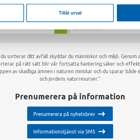
a mer om, så kommer du direkt till rätt kontaktformulär. Välkom
Tillåt urval
Blanketter
 du sorterar ditt avfall skyddar du människor och miljö. Genom a
rterar på rätt sätt blir vår fortsatta hantering säker och effekt
ppen av skadliga ämnen i naturen minskar och du sparar både 
och jordens naturresurser.”
Prenumerera på information
Prenumerera på nyhetsbrev
Informationstjänst via SMS