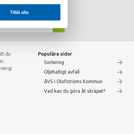
men att ställa dina frågor, vi
Tillåt alla
tt du
Populära sidor
iv.
Sortering
energi
Oljehaltigt avfall
ÅVS i Olofströms Kommun
Vad kan du göra åt skräpet?