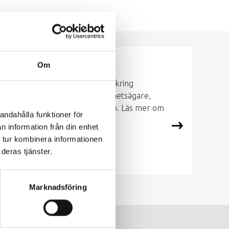
Om
bostadshus
rändringar under kommande år kring
e nya reglerna gäller för fastighetsägare,
amfälligheter och specialboenden. Läs mer om
andahålla funktioner för
n information från din enhet
 tur kombinera informationen
deras tjänster.
Marknadsföring