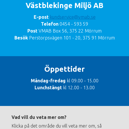
Västblekinge Miljö AB
E-post
kundservice@vmab.se
Telefon
0454 - 593 59
Post
VMAB Box 56, 375 22 Mörrum
Besök
Perstorpsvägen 101 - 20, 375 91 Mörrum
Öppettider
Måndag-fredag
kl 09.00 - 15.00
Lunchstängt
kl 12.00 - 13.00
Footer
menu
Vad vill du veta mer om?
Klicka på det område du vill veta mer om, så