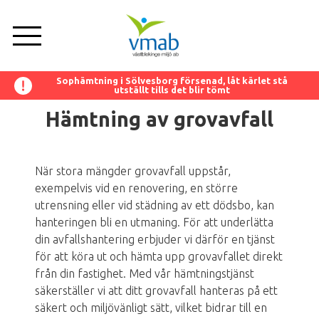
Hoppa
till
huvudinnehåll
Sophämtning i Sölvesborg försenad, låt kärlet stå
utställt tills det blir tömt
Företag
Om oss
Privat
Hämtning av grovavfall
Nyheter
När stora mängder grovavfall uppstår,
Tjänster
exempelvis vid en renovering, en större
utrensning eller vid städning av ett dödsbo, kan
hanteringen bli en utmaning. För att underlätta
Anläggningar
din avfallshantering erbjuder vi därför en tjänst
för att köra ut och hämta upp grovavfallet direkt
Sortering
från din fastighet. Med vår hämtningstjänst
säkerställer vi att ditt grovavfall hanteras på ett
säkert och miljövänligt sätt, vilket bidrar till en
Kundservice