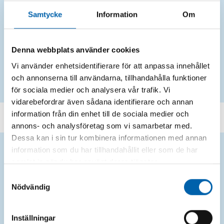
Samtycke
Information
Om
Upphämtning
Hämtning av grovavfallet görs inom 2 veckor
från beställning, avfallet placeras vid
Denna webbplats använder cookies
tomtgränsen eller annan plats enligt
Vi använder enhetsidentifierare för att anpassa innehållet
överenskommelse.
och annonserna till användarna, tillhandahålla funktioner
för sociala medier och analysera vår trafik. Vi
vidarebefordrar även sådana identifierare och annan
information från din enhet till de sociala medier och
annons- och analysföretag som vi samarbetar med.
Dessa kan i sin tur kombinera informationen med annan
information som du har tillhandahållit eller som de har
Hyra container
samlat in när du har använt deras tjänster.
Vi ställer ut en container direkt vid din fastighet.
Samtyckesval
Du fyller den med ditt grovavfall, och efter en
Nödvändig
vecka eller annan bestämd tid, hämtar vi upp
containern igen. Denna tjänst passar utmärkt vid
Inställningar
större projekt, renoveringar eller utrensningar.