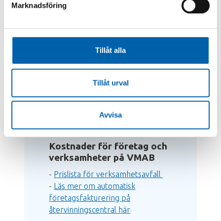
Marknadsföring
till exempel genom att:
- anlita en entreprenör för
upphämtning
Tillåt alla
- lämna avfallet till en godkänd
mottagare
- lämna avfallet på en av VMAB:s
Tillåt urval
återvinningscentraler eller genom
vågen på vår anläggning i Mörrum.
Observera att detta kostar, läs
Avvisa
mer nedan.
Kostnader för företag och
verksamheter på VMAB
-
Prislista för verksamhetsavfall
-
Läs mer om automatisk
företagsfakturering på
återvinningscentral här