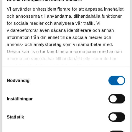
Andra typer av
Vi använder enhetsidentifierare för att anpassa innehållet
och annonserna till användarna, tillhandahålla funktioner
avfall från
för sociala medier och analysera vår trafik. Vi
verksamhet
vidarebefordrar även sådana identifierare och annan
information från din enhet till de sociala medier och
I många verksamheter uppstår
annons- och analysföretag som vi samarbetar med.
också avfall som inte klassas som
Dessa kan i sin tur kombinera informationen med annan
kommunalt avfall - det kan till
information som du har tillhandahållit eller som de har
exempel vara materialspill,
samlat in när du har använt deras tjänster.
produktionsavfall, bygg- och
Samtyckesval
rivningsavfall eller farligt avfall.
Nödvändig
Även livsmedelstillverkare- och
grossisters matavfall räknas inte
Inställningar
som kommunalt avfall.
Detta avfall ansvarar du alltid själv
Statistik
för. Det innebär att du behöver se
till att det tas om hand på rätt sätt,