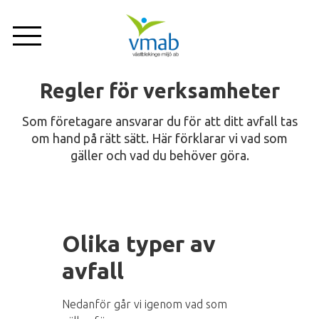
Hoppa
till
huvudinnehåll
Regler för verksamheter
Privat
Företag
Om oss
Som företagare ansvarar du för att ditt avfall tas
Nyheter
om hand på rätt sätt. Här förklarar vi vad som
gäller och vad du behöver göra.
Tjänster
Anläggningar
Olika typer av
avfall
Sortering
Nedanför går vi igenom vad som
Kundservice