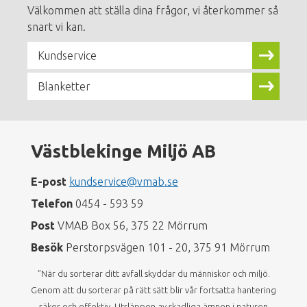
Välkommen att ställa dina frågor, vi återkommer så
snart vi kan.
Kundservice
Blanketter
Västblekinge Miljö AB
E-post
kundservice@vmab.se
Telefon
0454 - 593 59
Post
VMAB Box 56, 375 22 Mörrum
Besök
Perstorpsvägen 101 - 20, 375 91 Mörrum
”När du sorterar ditt avfall skyddar du människor och miljö.
Genom att du sorterar på rätt sätt blir vår fortsatta hantering
säker och effektiv. Utsläppen av skadliga ämnen i naturen