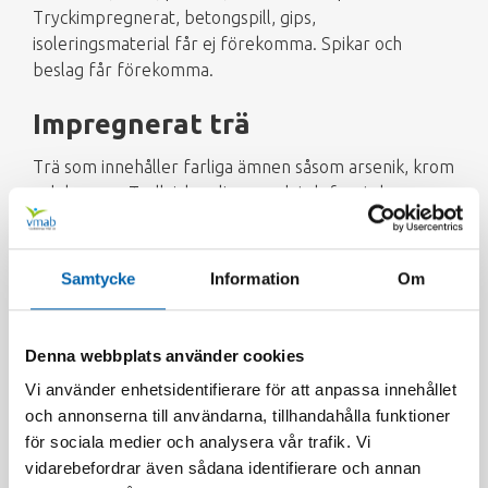
Tryckimpregnerat, betongspill, gips,
isoleringsmaterial får ej förekomma. Spikar och
beslag får förekomma.
Impregnerat trä
Trä som innehåller farliga ämnen såsom arsenik, krom
och koppar. Trallvirke, slipers och telefonstolpar.
Klassificeras som farligt avfall.
Vad händer med träavfallet
Samtycke
Information
Om
efter vi tagit emot det?
Obehandlat och färgat trä samlas in och flisas. Det
Denna webbplats använder cookies
skickas sedan vidare till värmeverk för
Vi använder enhetsidentifierare för att anpassa innehållet
energiåtervinning. Rent och omålat trä kan eldas i
och annonserna till användarna, tillhandahålla funktioner
princip i alla biobränslepannor, men användningen av
för sociala medier och analysera vår trafik. Vi
färgat trä är mer begränsad. Askan som blir över kan
vidarebefordrar även sådana identifierare och annan
spridas i skogen och återtas av naturen, men det