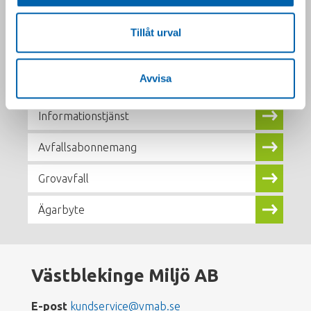
Välkommen att ställa dina frågor, vi återkommer så
snart vi kan.
Tillåt urval
Kundservice
Avvisa
Slam
Informationstjänst
Avfallsabonnemang
Grovavfall
Ägarbyte
Västblekinge Miljö AB
E-post
kundservice@vmab.se