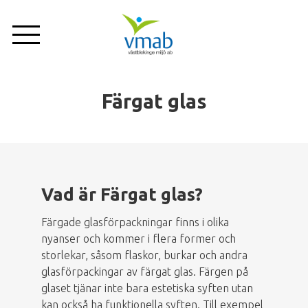
Hoppa
till
huvudinnehåll
Företag
Om oss
Privat
Färgat glas
Nyheter
Tjänster
Vad är Färgat glas?
Anläggningar
Färgade glasförpackningar finns i olika
nyanser och kommer i flera former och
storlekar, såsom flaskor, burkar och andra
Sortering
glasförpackingar av färgat glas. Färgen på
glaset tjänar inte bara estetiska syften utan
Kundservice
kan också ha funktionella syften. Till exempel