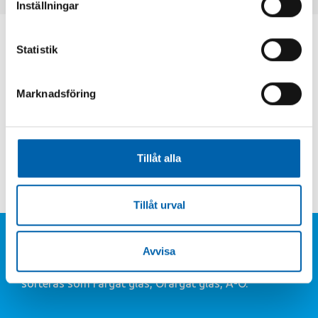
Inställningar
Det är värt att notera att glas kan återvinnas
Statistik
oändligt utan att förlora kvaliteten, vilket gör
det till en hållbar och cirkulär
Marknadsföring
materialåtervinning.
Att återvinna och återanvända glas är därför
ett viktigt steg mot att minska avfallet och
bevara naturresurser.
Tillåt alla
Tillåt urval
Typer av avfall
Avvisa
Nedan listar vi några exempel på avfall som ska
sorteras som Färgat glas, Ofärgat glas, A-Ö.