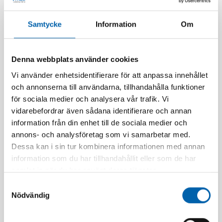
efter färg eftersom olika färger har olika
kemiska sammansättningar.
Samtycke
Information
Om
Det insamlade glaset sorteras, krossas och
smälts, därefter formas det till nya produkter,
Denna webbplats använder cookies
antingen genom gjutning eller blåsning. Det
Vi använder enhetsidentifierare för att anpassa innehållet
återvunna glaset kan användas för att tillverka
och annonserna till användarna, tillhandahålla funktioner
nya glasbehållare, isoleringsmaterial, glasfiber
för sociala medier och analysera vår trafik. Vi
och till och med vägbeläggningar.
vidarebefordrar även sådana identifierare och annan
information från din enhet till de sociala medier och
Fördelarna med att återvinna glas inkluderar
annons- och analysföretag som vi samarbetar med.
minskad användning av råmaterial (sand, soda
Dessa kan i sin tur kombinera informationen med annan
och kalksten), lägre energiförbrukning jämfört
information som du har tillhandahållit eller som de har
med att producera glas från grunden samt
samlat in när du har använt deras tjänster.
minskad miljöpåverkan. Återvinning av glas
Samtyckesval
minskar också mängden avfall som hamnar på
Nödvändig
soptippar.