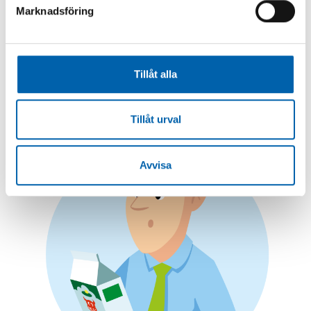
säger. Lukta, smaka och titta innan du slänger
Marknadsföring
något. Du kommer bli förvånad över hur mycket
som fortfarande går att använda!
Extra tips:
Håll koll på ”sista förbrukningsdag” –
Tillåt alla
det är en viktigare märkning för säkerheten än
bäst före-datumet.
Tillåt urval
Bild
Avvisa