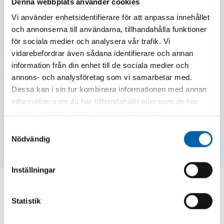
Denna webbplats använder cookies
Vi använder enhetsidentifierare för att anpassa innehållet
och annonserna till användarna, tillhandahålla funktioner
för sociala medier och analysera vår trafik. Vi
vidarebefordrar även sådana identifierare och annan
information från din enhet till de sociala medier och
annons- och analysföretag som vi samarbetar med.
Dessa kan i sin tur kombinera informationen med annan
information som du har tillhandahållit eller som de har
samlat in när du har använt deras tjänster.
Samtyckesval
Nödvändig
Inställningar
4. Våga lita på dina sinnen
Statistik
"Bäst före" betyder inte "dåligt efter". Många
produkter håller längre än vad förpackningen