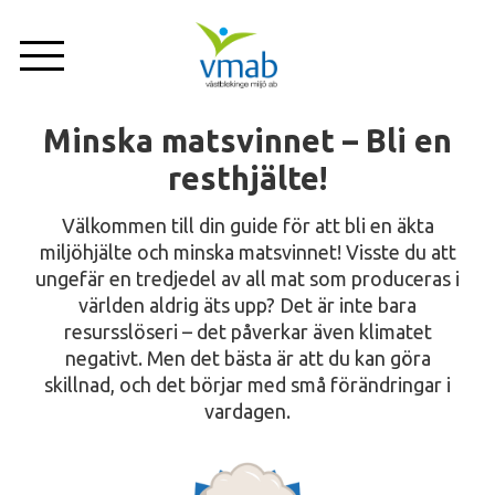
Hoppa
till
huvudinnehåll
Minska matsvinnet – Bli en
Företag
Om oss
Privat
resthjälte!
Nyheter
Välkommen till din guide för att bli en äkta
miljöhjälte och minska matsvinnet! Visste du att
ungefär en tredjedel av all mat som produceras i
Tjänster
världen aldrig äts upp? Det är inte bara
resursslöseri – det påverkar även klimatet
Anläggningar
negativt. Men det bästa är att du kan göra
skillnad, och det börjar med små förändringar i
vardagen.
Sortering
Kundservice