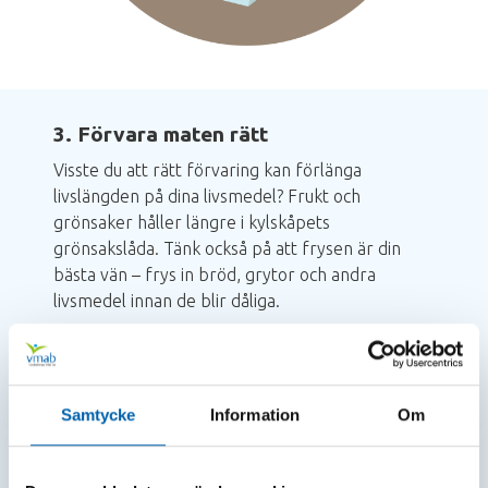
3. Förvara maten rätt
Visste du att rätt förvaring kan förlänga
livslängden på dina livsmedel? Frukt och
grönsaker håller längre i kylskåpets
grönsakslåda. Tänk också på att frysen är din
bästa vän – frys in bröd, grytor och andra
livsmedel innan de blir dåliga.
Extra tips:
Förvara torra varor som mjöl och
pasta i tättslutande burkar för att undvika
skadedjur och onödigt svinn.
Samtycke
Information
Om
Bild