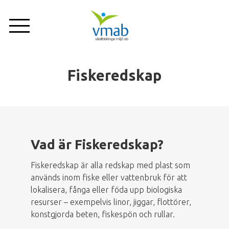
Hoppa
till
huvudinnehåll
Företag
Om oss
Privat
Fiskeredskap
Nyheter
Tjänster
Vad är Fiskeredskap?
Anläggningar
Fiskeredskap är alla redskap med plast som
används inom fiske eller vattenbruk för att
lokalisera, fånga eller föda upp biologiska
Sortering
resurser – exempelvis linor, jiggar, flottörer,
konstgjorda beten, fiskespön och rullar.
Kundservice