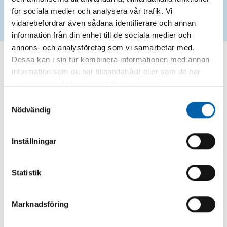
återbruk där du kan lämna in.
för sociala medier och analysera vår trafik. Vi
vidarebefordrar även sådana identifierare och annan
information från din enhet till de sociala medier och
annons- och analysföretag som vi samarbetar med.
Dessa kan i sin tur kombinera informationen med annan
Kommunalt ansvar
information som du har tillhandahållit eller som de har
Från och med 1 januari 2025 har kommunerna
samlat in när du har använt deras tjänster.
ansvar för att erbjuda insamlingsplatser för
Samtyckesval
fiskeredskapsavfall helt eller delvis i plast, som
Nödvändig
är kommunalt avfall. Lagstiftningen om
producentansvar för fiskeredskap syftar till att
minska plastnedskräpningen och samtidigt
Inställningar
främja återanvändning och återvinning av
fiskeredskapsavfall.
Statistik
85% av strandskräpet i EU är plast och
27% av detta är fiskeredskap, enligt
Marknadsföring
uppgifter från Naturvårdsverket.