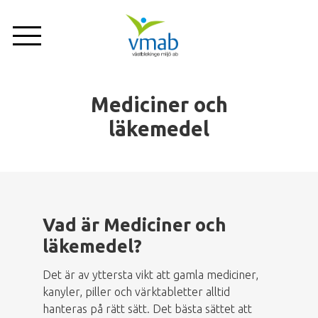
Hoppa
till
huvudinnehåll
Företag
Om oss
Privat
Mediciner och
läkemedel
Nyheter
Tjänster
Vad är Mediciner och
Anläggningar
läkemedel?
Sortering
Det är av yttersta vikt att gamla mediciner,
kanyler, piller och värktabletter alltid
hanteras på rätt sätt. Det bästa sättet att
Kundservice