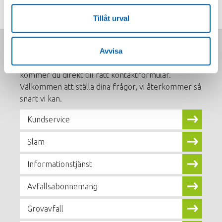
Tillbaka till sorteringsguiden
Tillåt urval
Footer
menu
Vad vill du veta mer om?
Avvisa
Klicka på det område du vill veta mer om, så
kommer du direkt till rätt kontaktformulär.
Välkommen att ställa dina frågor, vi återkommer så
snart vi kan.
Kundservice
Slam
Informationstjänst
Avfallsabonnemang
Grovavfall