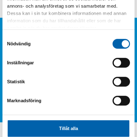
annons- och analysföretag som vi samarbetar med.
Dessa kan i sin tur kombinera informationen med annan
information som du har tillhandahållit eller som de har
samlat in när du har använt deras tjänster.
Typer av avfall
Samtyckesval
Nedan listar vi några exempel på avfall som ska
Nödvändig
sorteras som Mediciner och läkemedel, A-Ö.
Inställningar
Diabetespenna
Inhalator
Statistik
Kanyler
Läkemedel
Marknadsföring
Mediciner
Sprutor och sprutspetsar
Tillåt alla