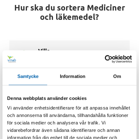
Hur ska du sortera Mediciner
och läkemedel?
Villa
Lämnas in till Apoteket
Samtycke
Information
Om
Lägenhet
Lämnas in till Apoteket
Denna webbplats använder cookies
Vi använder enhetsidentifierare för att anpassa innehållet
Återvinningscentraler
och annonserna till användarna, tillhandahålla funktioner
Lämnas in till Apoteket
för sociala medier och analysera vår trafik. Vi
vidarebefordrar även sådana identifierare och annan
information från din enhet till de sociala medier och