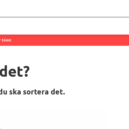
ir tömt
 det?
du ska sortera det.