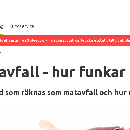
ng
Kundservice
Sophämtning i Sölvesborg försenad, låt kärlet stå utställt tills det bl
?
vfall - hur funkar
d som räknas som matavfall och hur 