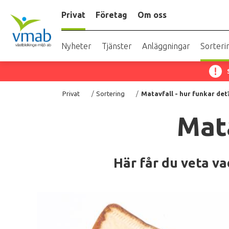
Hoppa
Privat
Företag
Om oss
till
huvudinnehåll
Nyheter
Tjänster
Anläggningar
Sorteri
Länkstig
Privat
Sortering
Matavfall - hur funkar det
Mata
Här får du veta va