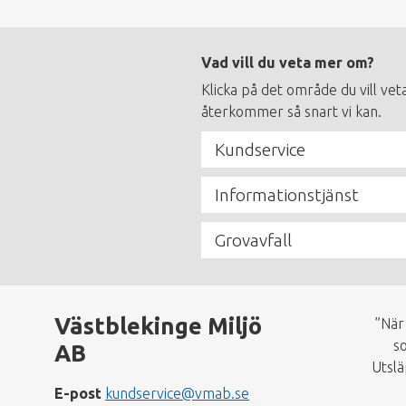
Footer
Vad vill du veta mer om?
menu
Klicka på det område du vill vet
återkommer så snart vi kan.
Kundservice
Informationstjänst
Grovavfall
Västblekinge Miljö
”När
so
AB
Utslä
E-post
kundservice@vmab.se