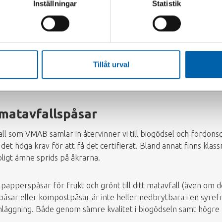
 den leverantör som är utsedd av kommunen transportera matavf
Inställningar
Statistik
an enbart i ditt kärl hemma. Om du har mycket matavfall, exempe
 en extra tömning via kundservice.
Tillåt urval
matavfallspåsar
fall som VMAB samlar in återvinner vi till biogödsel och fordon
s det höga krav för att få det certifierat. Bland annat finns kla
mpligt ämne sprids på åkrarna.
apperspåsar för frukt och grönt till ditt matavfall (även om de
påsar eller kompostpåsar är inte heller nedbrytbara i en syref
nläggning. Både genom sämre kvalitet i biogödseln samt högre 