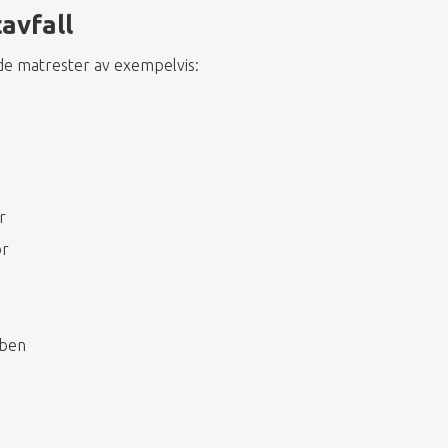
avfall
gade matrester av exempelvis:
r
or
 ben