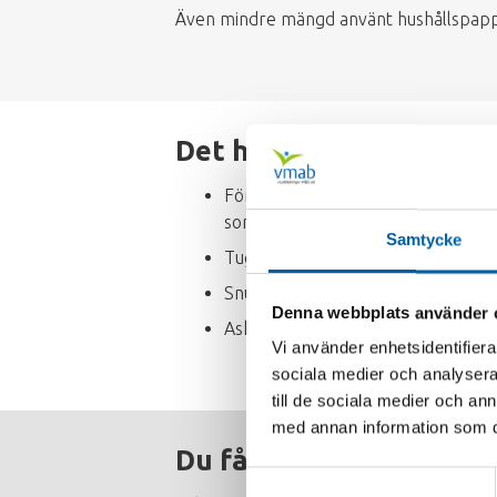
Även mindre mängd använt hushållspappe
Det här får INTE läggas
Förpackningar - du måste tömma u
sorterar du alltid separat.
Samtycke
Tuggummi
Snus och fimpar
Denna webbplats använder 
Aska
Vi använder enhetsidentifierar
sociala medier och analysera 
till de sociala medier och a
med annan information som du 
Du får inte lämna mata
Samtyckesval