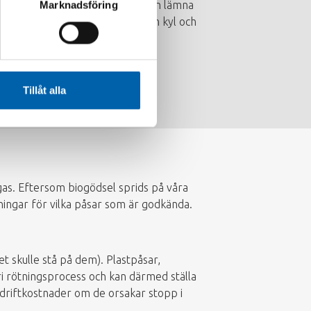
all. Det innebär att du inte kan lämna
Marknadsföring
lvis efter en fest, eller om din kyl och
Tillåt alla
sgas. Eftersom biogödsel sprids på våra
ssningar för vilka påsar som är godkända.
t skulle stå på dem). Plastpåsar,
ri rötningsprocess och kan därmed ställa
driftkostnader om de orsakar stopp i