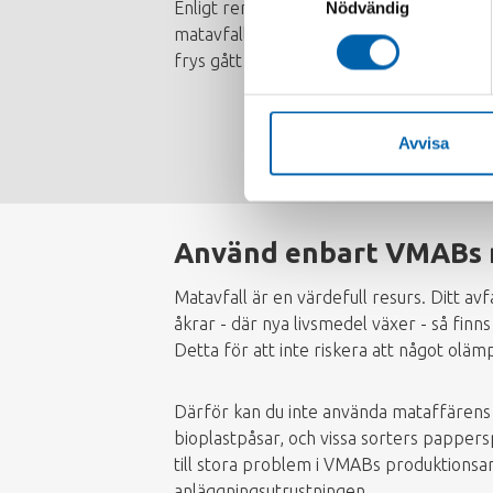
Enligt renhållningsordningen får enbart
Nödvändig
matavfall på återvinningscentralerna, ut
frys gått sönder, så kan du istället boka
Avvisa
Använd enbart VMABs 
Matavfall är en värdefull resurs. Ditt av
åkrar - där nya livsmedel växer - så finn
Detta för att inte riskera att något olä
Därför kan du inte använda mataffärens p
bioplastpåsar, och vissa sorters pappers
till stora problem i VMABs produktionsa
anläggningsutrustningen.