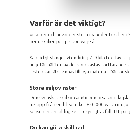
Varför är det viktigt?
Vi köper och använder stora mängder textilier i 
hemtextilier per person varje år.
Samtidigt slänger vi omkring 7–9 kilo textilavfall
ungefär hälften av det som kastas fortfarande ä
resten kan återvinnas till nya material. Därför ska
Stora miljövinster
Den svenska textilkonsumtionen orsakar i dagsläg
utsläpp från en bil som kör 850 000 varv runt j
konsumenten aldrig ser – osynligt avfall. Ett par j
Du kan göra skillnad