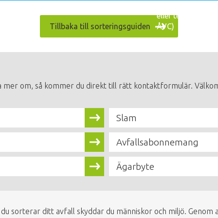
(restavfall
eller textil/
ÅVC)
Tillbaka till sorteringsguiden
a mer om, så kommer du direkt till rätt kontaktformulär. Välkom
Slam
Avfallsabonnemang
Ägarbyte
 du sorterar ditt avfall skyddar du människor och miljö. Genom a