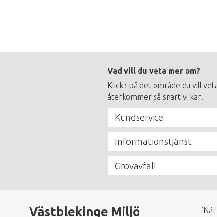
Footer
Vad vill du veta mer om?
menu
Klicka på det område du vill vet
återkommer så snart vi kan.
Kundservice
Informationstjänst
Grovavfall
Västblekinge Miljö
”När