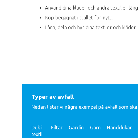
Använd dina kläder och andra textilier längr
Köp begagnat i stället för nytt.
Låna, dela och hyr dina textiler och kläder
Typer av avfall
Nedan listar vi några exempel på avfall som ska
Duk i
Filtar
Gardin
Garn
Handdukar
textil