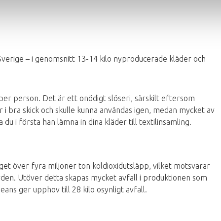
Sverige – i genomsnitt 13-14 kilo nyproducerade kläder och
 per person. Det är ett onödigt slöseri, särskilt eftersom
r i bra skick och skulle kunna användas igen, medan mycket av
 du i första han lämna in dina kläder till textilinsamling.
et över fyra miljoner ton koldioxidutsläpp, vilket motsvarar
orden. Utöver detta skapas mycket avfall i produktionen som
eans ger upphov till 28 kilo osynligt avfall.