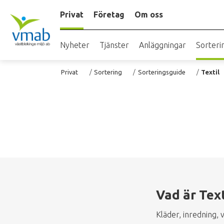
Hoppa
Privat
Företag
Om oss
till
huvudinnehåll
Nyheter
Tjänster
Anläggningar
Sorteri
Länkstig
Privat
Sortering
Sorteringsguide
Textil
Vad är Text
Kläder, inredning,