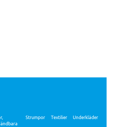
r,
Strumpor
Textilier
Underkläder
vändbara