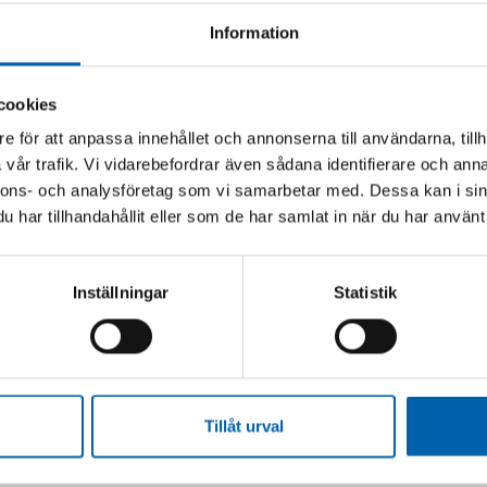
Information
cookies
arbetspartner
Human Bridge
e för att anpassa innehållet och annonserna till användarna, tillh
vår trafik. Vi vidarebefordrar även sådana identifierare och anna
nnons- och analysföretag som vi samarbetar med. Dessa kan i sin
har tillhandahållit eller som de har samlat in när du har använt 
kan innehålla skadliga ämnen som
Inställningar
Statistik
ersonalen på
m som farligt avfall.
Tillåt urval