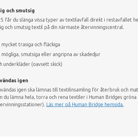
sig och smutsig
 får du slänga vissa typer av textilavfall direkt i restavfalle
ig och smutsig textil på din närmaste återvinningscentral.
r mycket trasiga och fläckiga
r mögliga, smutsiga eller angripna av skadedjur
 underkläder (oavsett skick)
nvändas igen
vändas igen ska lämnas till textilinsamling för återbruk och mat
n du lämna hela, torra och rena textiler i Human Bridges gröna b
tervinningsstationer).
Läs mer på Human Bridge hemsida.