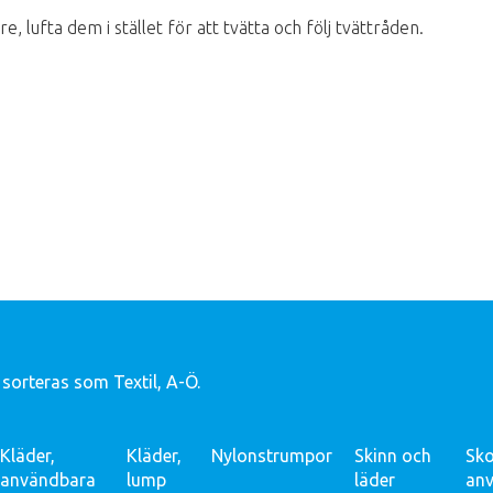
e, lufta dem i stället för att tvätta och följ tvättråden.
 sorteras som Textil, A-Ö.
Kläder,
Kläder,
Nylonstrumpor
Skinn och
Sko
användbara
lump
läder
an