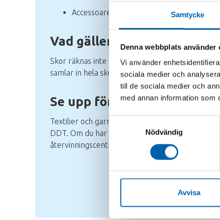
Accessoarer
Samtycke
Vad gäller för skor?
Denna webbplats använder 
Skor räknas inte som textilavfall, men vår sam
Vi använder enhetsidentifierar
samlar in hela skor i par.
sociala medier och analysera 
till de sociala medier och a
med annan information som du 
Se upp för gamla tyger
Samtyckesval
Textilier och garn från 1970-talet och tidigare 
Nödvändig
DDT. Om du har sådana produkter, prata med p
återvinningscentralen så att vi kan ta hand om de
Avvisa