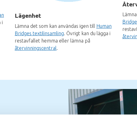
Återv
Lämna 
an
Lägenhet
Bridge
 i
Lämna det som kan användas igen till
Human
restav
Bridges textilinsamling
. Övrigt kan du lägga i
återvi
restavfallet hemma eller lämna på
återvinningscentral
.
Bild